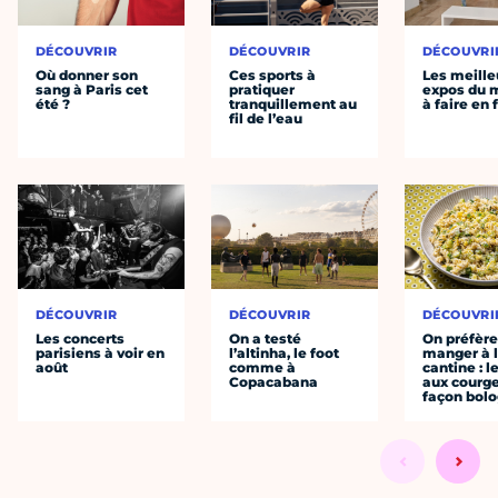
DÉCOUVRIR
DÉCOUVRIR
DÉCOUVRI
Où donner son
Ces sports à
Les meille
sang à Paris cet
pratiquer
expos du
été ?
tranquillement au
à faire en 
fil de l’eau
DÉCOUVRIR
DÉCOUVRIR
DÉCOUVRI
Les concerts
On a testé
On préfèr
parisiens à voir en
l’altinha, le foot
manger à 
août
comme à
cantine : l
Copacabana
aux courge
façon bol