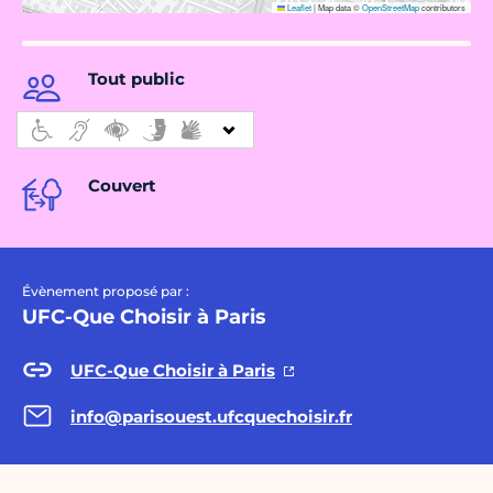
Leaflet
|
Map data ©
OpenStreetMap
contributors
Tout public
Couvert
Évènement proposé par :
UFC-Que Choisir à Paris
UFC-Que Choisir à Paris
info@parisouest.ufcquechoisir.fr