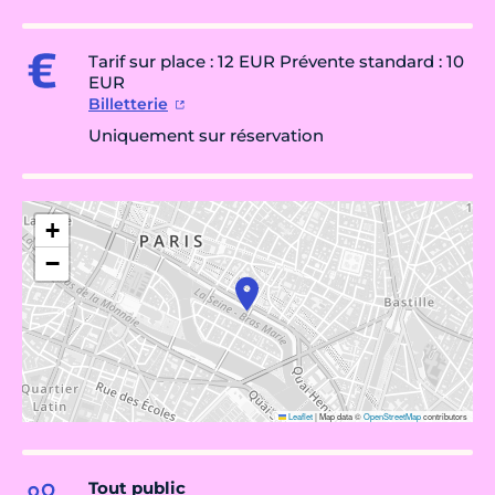
Tarif sur place : 12 EUR Prévente standard : 10
EUR
Billetterie
Uniquement sur réservation
+
−
Leaflet
|
Map data ©
OpenStreetMap
contributors
Tout public