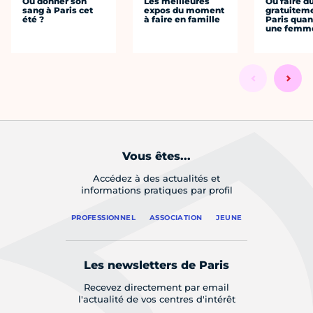
Où donner son
Les meilleures
Où faire d
sang à Paris cet
expos du moment
gratuitem
été ?
à faire en famille
Paris quan
une femm
Vous êtes...
Accédez à des actualités et
informations pratiques par profil
PROFESSIONNEL
ASSOCIATION
JEUNE
Les newsletters de Paris
Recevez directement par email
l'actualité de vos centres d'intérêt