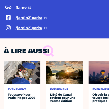
fb.me
/jardin21paris/
/jardin21paris/
À LIRE AUSSI
ÉVÈNEMENT
ÉVÈNEMENT
ÉVÈNEMEN
Tout savoir sur
L’Été du Canal
Où voir la 
Paris Plages 2026
revient pour une
toutes les 
19ème édition
pratiques