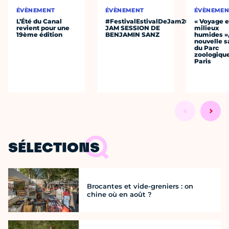
ÉVÈNEMENT
ÉVÈNEMENT
ÉVÈNEMEN
L’Été du Canal
#FestivalEstivalDeJam2026
« Voyage 
revient pour une
JAM SESSION DE
milieux
19ème édition
BENJAMIN SANZ
humides »,
nouvelle s
du Parc
zoologiqu
Paris
SÉLECTIONS
Brocantes et vide-greniers : on
chine où en août ?