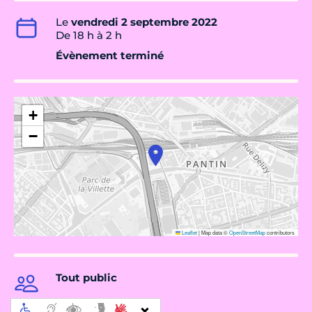
Le
vendredi 2 septembre 2022
De 18 h à 2 h
Évènement terminé
+
−
Leaflet
|
Map data ©
OpenStreetMap
contributors
Tout public