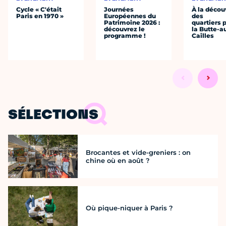
Cycle « C'était
Journées
À la décou
Paris en 1970 »
Européennes du
des
Patrimoine 2026 :
quartiers p
découvrez le
la Butte-a
programme !
Cailles
SÉLECTIONS
Brocantes et vide-greniers : on
chine où en août ?
Où pique-niquer à Paris ?