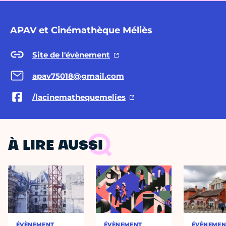
APAV et Cinémathèque Méliès
Site de l'évènement
apav75018@gmail.com
/lacinemathequemelies
À LIRE AUSSI
ÉVÈNEMENT
ÉVÈNEMENT
ÉVÈNEMEN