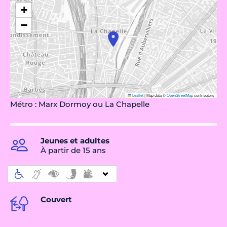
+
−
Leaflet
|
Map data ©
OpenStreetMap
contributors
Métro : Marx Dormoy ou La Chapelle
Jeunes et adultes
À partir de 15 ans
Couvert