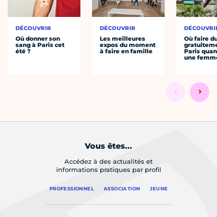
DÉCOUVRIR
DÉCOUVRIR
DÉCOUVRI
Où donner son
Les meilleures
Où faire d
sang à Paris cet
expos du moment
gratuitem
été ?
à faire en famille
Paris quan
une femm
Vous êtes...
Accédez à des actualités et
informations pratiques par profil
PROFESSIONNEL
ASSOCIATION
JEUNE