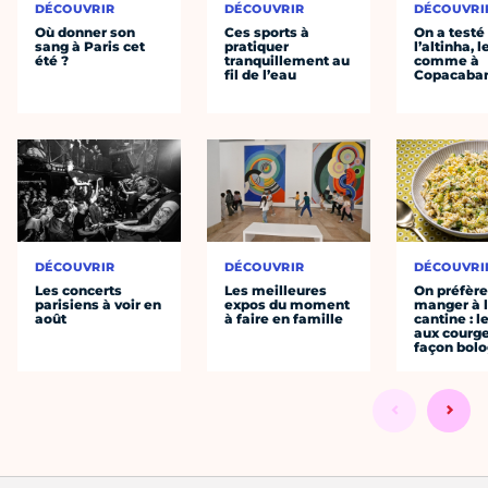
DÉCOUVRIR
DÉCOUVRIR
DÉCOUVRI
Où donner son
Ces sports à
On a testé
sang à Paris cet
pratiquer
l’altinha, l
été ?
tranquillement au
comme à
fil de l’eau
Copacaba
DÉCOUVRIR
DÉCOUVRIR
DÉCOUVRI
Les concerts
Les meilleures
On préfèr
parisiens à voir en
expos du moment
manger à 
août
à faire en famille
cantine : l
aux courge
façon bol