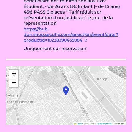
bénéficiaire des minima sociaux 10€*
Étudiant, - de 26 ans 8€ Enfant (- de 15 ans)
45€ PASS 6 places * Tarif réduit sur
présentation d'un justificatif le jour de la
représentation
https://hub-
dun.shop.secutix.com/selection/event/date?
productId=10228390435084
Uniquement sur réservation
+
−
Leaflet
|
Map data ©
OpenStreetMap
contributors