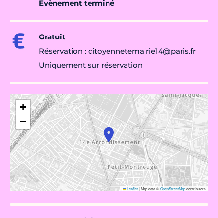
Évènement terminé
Gratuit
Réservation : citoyennetemairie14@paris.fr
Uniquement sur réservation
+
−
Leaflet
|
Map data ©
OpenStreetMap
contributors