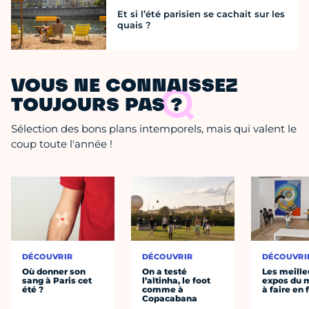
Et si l’été parisien se cachait sur les
quais ?
VOUS NE CONNAISSEZ
TOUJOURS PAS ?
Sélection des bons plans intemporels, mais qui valent le
coup toute l'année !
DÉCOUVRIR
DÉCOUVRIR
DÉCOUVRI
Où donner son
On a testé
Les meille
sang à Paris cet
l’altinha, le foot
expos du
été ?
comme à
à faire en 
Copacabana