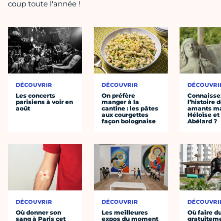
coup toute l'année !
DÉCOUVRIR
DÉCOUVRIR
DÉCOUVRI
Les concerts
On préfère
Connaisse
parisiens à voir en
manger à la
l’histoire 
août
cantine : les pâtes
amants ma
aux courgettes
Héloïse et
façon bolognaise
Abélard ?
DÉCOUVRIR
DÉCOUVRIR
DÉCOUVRI
Où donner son
Les meilleures
Où faire d
sang à Paris cet
expos du moment
gratuitem