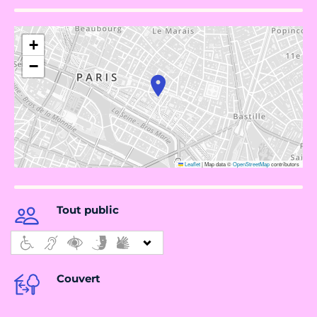
+
−
Leaflet
|
Map data ©
OpenStreetMap
contributors
Tout public
Couvert