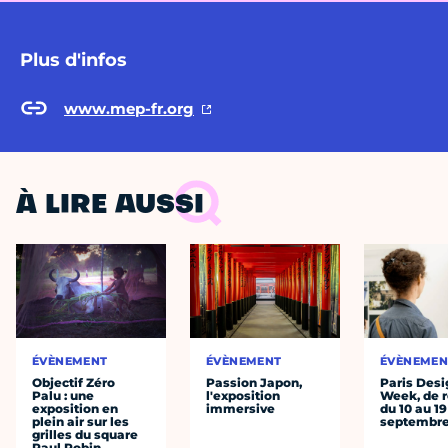
Plus d'infos
www.mep-fr.org
À LIRE AUSSI
ÉVÈNEMENT
ÉVÈNEMENT
ÉVÈNEMEN
Objectif Zéro
Passion Japon,
Paris Desi
Palu : une
l'exposition
Week, de r
exposition en
immersive
du 10 au 19
plein air sur les
septembr
grilles du square
Paul Robin