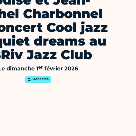
ouise et Jean-
hel Charbonnel
oncert Cool jazz
quiet dreams au
Riv Jazz Club
er
Le dimanche 1
février 2026
Concerts