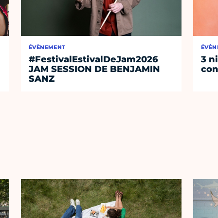
ÉVÈNEMENT
ÉVÈN
#FestivalEstivalDeJam2026
3 n
JAM SESSION DE BENJAMIN
con
SANZ