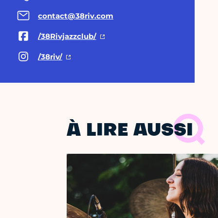
contact@38riv.com
/38Rivjazzclub/
/38riv/
À LIRE AUSSI