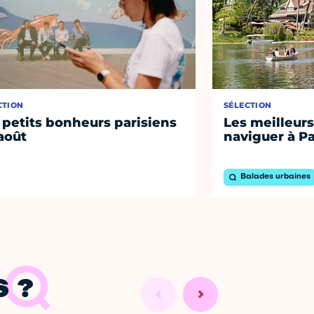
CTION
SÉLECTION
 petits bonheurs parisiens
Les meilleurs
août
naviguer à Pa
Balades urbaines
 ?