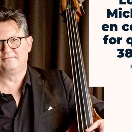
L
Mic
en c
for 
38