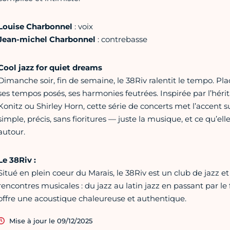
Louise Charbonnel
: voix
Jean-michel Charbonnel
: contrebasse
Cool jazz for quiet dreams
Dimanche soir, fin de semaine, le 38Riv ralentit le tempo. Place
ses tempos posés, ses harmonies feutrées. Inspirée par l’hé
Konitz ou Shirley Horn, cette série de concerts met l’accent s
simple, précis, sans fioritures — juste la musique, et ce qu’el
autour.
Le 38Riv :
Situé en plein coeur du Marais, le 38Riv est un club de jazz et 
rencontres musicales : du jazz au latin jazz en passant par le
offre une acoustique chaleureuse et authentique.
Mise à jour le 09/12/2025