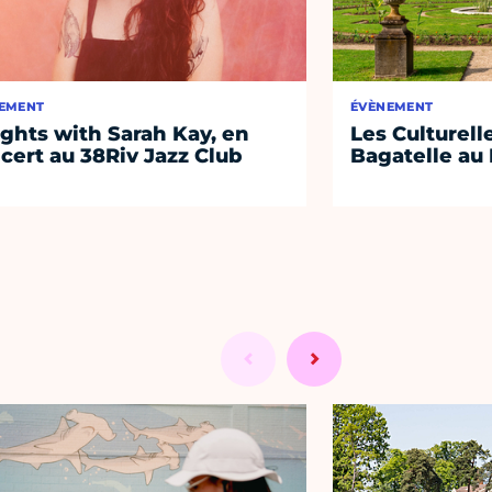
EMENT
ÉVÈNEMENT
ights with Sarah Kay, en
Les Culturell
cert au 38Riv Jazz Club
Bagatelle au 