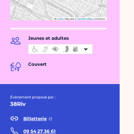
Leaflet
|
Map data ©
OpenStreetMap
contributors
Jeunes et adultes
Couvert
Évènement proposé par :
38Riv
Billetterie
09 54 27 36 61