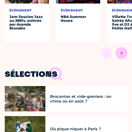
ÉVÈNEMENT
ÉVÈNEMENT
ÉVÈNEMEN
Jam Session Jazz
NBA Summer
Villette Tr
au 38Riv, animée
House
Soirée Afr
par Ananda
live et DJ 
Brandão
Petite Hal
SÉLECTIONS
Brocantes et vide-greniers : on
chine où en août ?
Où pique-niquer à Paris ?