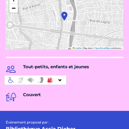
−
Leaflet
|
Map data ©
OpenStreetMap
contributors
Tout-petits, enfants et jeunes
Couvert
Évènement proposé par :
Bibliothèque Assia Djebar