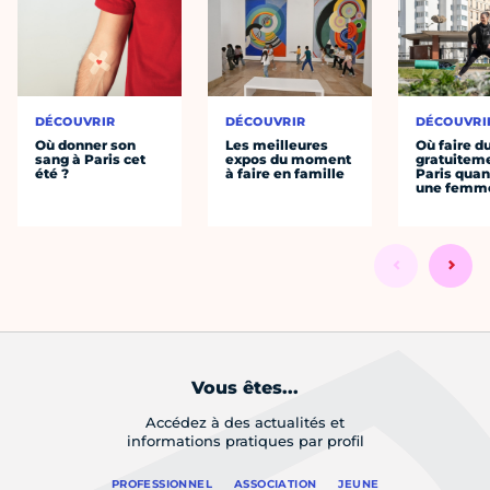
DÉCOUVRIR
DÉCOUVRIR
DÉCOUVRI
Où donner son
Les meilleures
Où faire d
sang à Paris cet
expos du moment
gratuitem
été ?
à faire en famille
Paris quan
une femm
Vous êtes...
Accédez à des actualités et
informations pratiques par profil
PROFESSIONNEL
ASSOCIATION
JEUNE