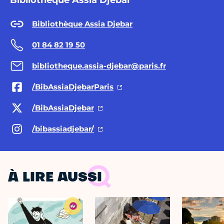
Bibliothèque Assia Djebar
01 84 82 19 50
bibliotheque.assia-djebar@paris.fr
/BibAssiaDjebarParis
/BibAssiaDjebar
/bibassiadjebar/
À LIRE AUSSI