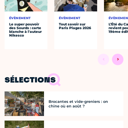
ÉVÈNEMENT
ÉVÈNEMENT
ÉVÈNEMEN
Le super pouvoir
Tout savoir sur
L’Été du C
des Sourds : carte
Paris Plages 2026
revient po
blanche à l'auteur
19ème édi
Nikesco
SÉLECTIONS
Brocantes et vide-greniers : on
chine où en août ?