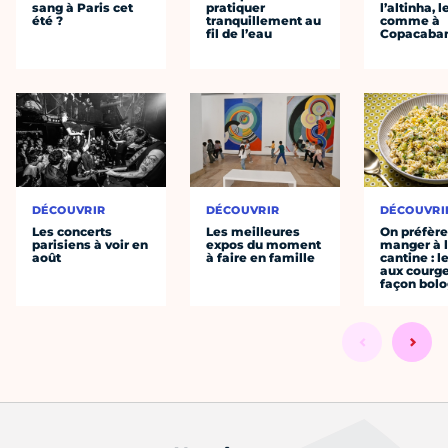
sang à Paris cet
pratiquer
l’altinha, l
été ?
tranquillement au
comme à
fil de l’eau
Copacaba
DÉCOUVRIR
DÉCOUVRIR
DÉCOUVRI
Les concerts
Les meilleures
On préfèr
parisiens à voir en
expos du moment
manger à 
août
à faire en famille
cantine : l
aux courge
façon bol