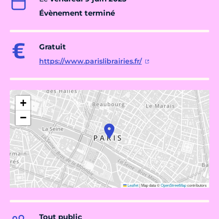
Évènement terminé
Gratuit
https://www.parislibrairies.fr/
+
−
Leaflet
|
Map data ©
OpenStreetMap
contributors
Tout public