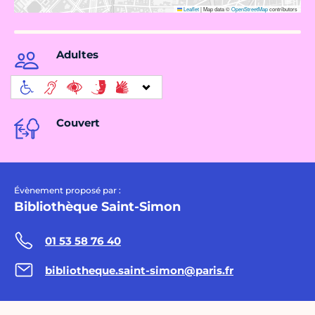
Leaflet
|
Map data ©
OpenStreetMap
contributors
Adultes
Couvert
Évènement proposé par :
Bibliothèque Saint-Simon
01 53 58 76 40
bibliotheque.saint-simon@paris.fr