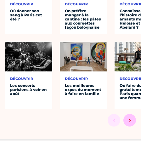
DÉCOUVRIR
DÉCOUVRIR
DÉCOUVRI
Où donner son
On préfère
Connaisse
sang à Paris cet
manger à la
l’histoire 
été ?
cantine : les pâtes
amants ma
aux courgettes
Héloïse et
façon bolognaise
Abélard ?
DÉCOUVRIR
DÉCOUVRIR
DÉCOUVRI
Les concerts
Les meilleures
Où faire d
parisiens à voir en
expos du moment
gratuitem
août
à faire en famille
Paris quan
une femm