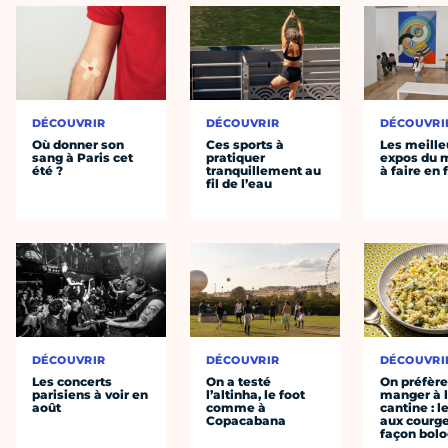
DÉCOUVRIR
DÉCOUVRIR
DÉCOUVRI
Où donner son
Ces sports à
Les meille
sang à Paris cet
pratiquer
expos du
été ?
tranquillement au
à faire en 
fil de l’eau
DÉCOUVRIR
DÉCOUVRIR
DÉCOUVRI
Les concerts
On a testé
On préfèr
parisiens à voir en
l’altinha, le foot
manger à 
août
comme à
cantine : l
Copacabana
aux courge
façon bol