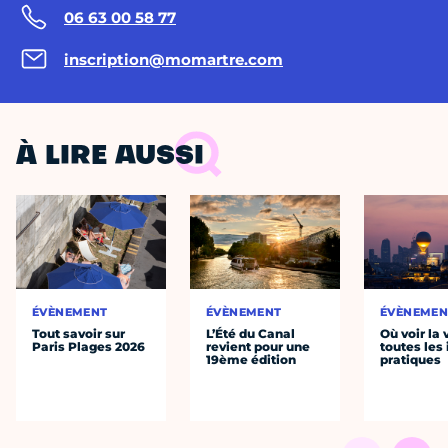
06 63 00 58 77
inscription@momartre.com
À LIRE AUSSI
ÉVÈNEMENT
ÉVÈNEMENT
ÉVÈNEMEN
Tout savoir sur
L’Été du Canal
Où voir la 
Paris Plages 2026
revient pour une
toutes les 
19ème édition
pratiques