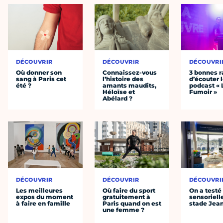
DÉCOUVRIR
DÉCOUVRIR
DÉCOUVRI
Où donner son
Connaissez-vous
3 bonnes r
sang à Paris cet
l’histoire des
d’écouter 
été ?
amants maudits,
podcast « 
Héloïse et
Fumoir »
Abélard ?
DÉCOUVRIR
DÉCOUVRIR
DÉCOUVRI
Les meilleures
Où faire du sport
On a testé 
expos du moment
gratuitement à
sensoriell
à faire en famille
Paris quand on est
stade Jea
une femme ?