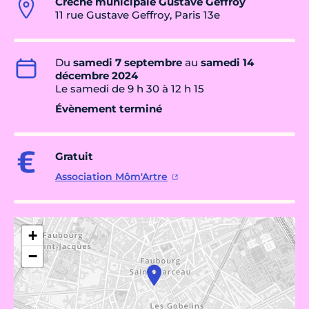
Crèche municipale Gustave Geffroy
11 rue Gustave Geffroy, Paris 13e
Du
samedi 7 septembre
au
samedi 14
décembre 2024
Le samedi de 9 h 30 à 12 h 15
Évènement terminé
Gratuit
Association Môm'Artre
+
−