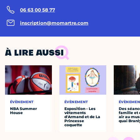
06 63 00 58 77
inscription@momartre.com
À LIRE AUSSI
ÉVÈNEMENT
ÉVÈNEMENT
ÉVÈNEMEN
NBA Summer
Exposition - Les
Des séanc
House
vêtements
famille et 
d'Armand et de La
air au mu
Princesse
quai Branl
coquette