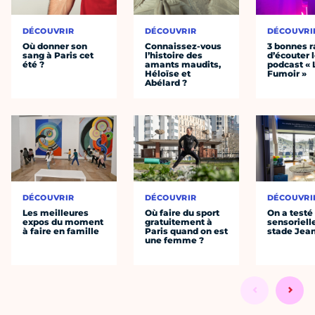
DÉCOUVRIR
DÉCOUVRIR
DÉCOUVRI
Où donner son
Connaissez-vous
3 bonnes r
sang à Paris cet
l’histoire des
d’écouter 
été ?
amants maudits,
podcast « 
Héloïse et
Fumoir »
Abélard ?
DÉCOUVRIR
DÉCOUVRIR
DÉCOUVRI
Les meilleures
Où faire du sport
On a testé 
expos du moment
gratuitement à
sensoriell
à faire en famille
Paris quand on est
stade Jea
une femme ?