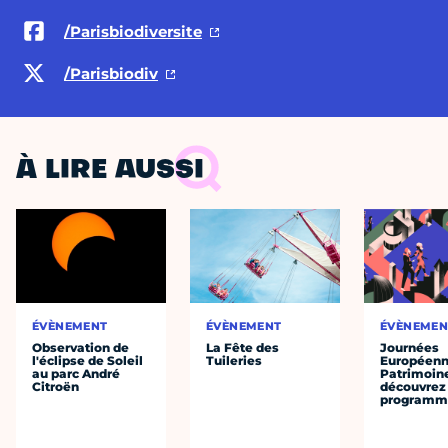
/Parisbiodiversite
/Parisbiodiv
À LIRE AUSSI
ÉVÈNEMENT
ÉVÈNEMENT
ÉVÈNEMEN
Observation de
La Fête des
Journées
l'éclipse de Soleil
Tuileries
Européenn
au parc André
Patrimoine
Citroën
découvrez 
programme