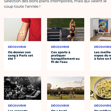
Sélection des bons plans intemporels, mais qui valent le
coup toute l'année !
DÉCOUVRIR
DÉCOUVRIR
DÉCOUVRI
Où donner son
Ces sports à
Les meille
sang à Paris cet
pratiquer
expos du
été ?
tranquillement au
à faire en 
fil de l’eau
DÉCOUVRIR
DÉCOUVRIR
DÉCOUVRI
Les concerts
On a testé
On préfèr