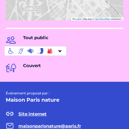
Leaflet
|
Map data ©
OpenStreetMap
contributors
Tout public
Couvert
Évènement proposé par :
Maison Paris nature
Site internet
maisonparisnature@paris.fr