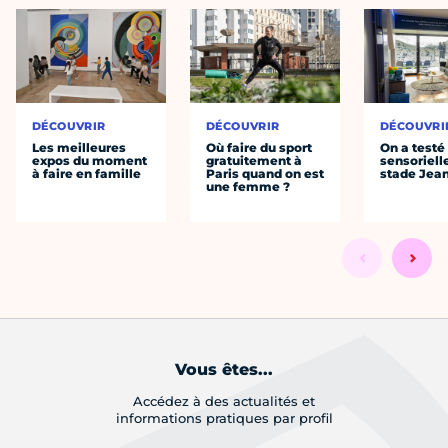
DÉCOUVRIR
DÉCOUVRIR
DÉCOUVRI
Les meilleures
Où faire du sport
On a testé 
expos du moment
gratuitement à
sensoriell
à faire en famille
Paris quand on est
stade Jea
une femme ?
Vous êtes...
Accédez à des actualités et
informations pratiques par profil