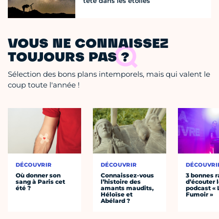
tête dans les étoiles
VOUS NE CONNAISSEZ
TOUJOURS PAS ?
Sélection des bons plans intemporels, mais qui valent le
coup toute l'année !
DÉCOUVRIR
DÉCOUVRIR
DÉCOUVRI
Où donner son
Connaissez-vous
3 bonnes r
sang à Paris cet
l’histoire des
d’écouter 
été ?
amants maudits,
podcast « 
Héloïse et
Fumoir »
Abélard ?