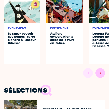
ÉVÈNEMENT
ÉVÈNEMENT
ÉVÈNEMEN
Le super pouvoir
Ateliers
Lectura Fa
des Sourds : carte
conversation &
Lecture de
blanche à l'auteur
clubs de lecture
par Enza F
Nikesco
en italien
& Azuré de
Basasse 
SÉLECTIONS
Brocantes et vide-greniers : on