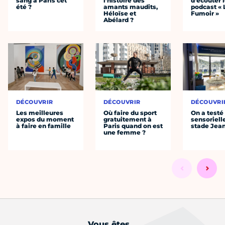
sang à Paris cet
l’histoire des
d’écouter 
été ?
amants maudits,
podcast « 
Héloïse et
Fumoir »
Abélard ?
DÉCOUVRIR
DÉCOUVRIR
DÉCOUVRI
Les meilleures
Où faire du sport
On a testé 
expos du moment
gratuitement à
sensoriell
à faire en famille
Paris quand on est
stade Jea
une femme ?
Vous êtes...