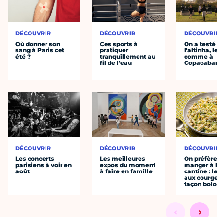
DÉCOUVRIR
DÉCOUVRIR
DÉCOUVRI
Où donner son
Ces sports à
On a testé
sang à Paris cet
pratiquer
l’altinha, l
été ?
tranquillement au
comme à
fil de l’eau
Copacaba
DÉCOUVRIR
DÉCOUVRIR
DÉCOUVRI
Les concerts
Les meilleures
On préfèr
parisiens à voir en
expos du moment
manger à 
août
à faire en famille
cantine : l
aux courge
façon bol