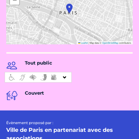
Leaflet
|
Map data ©
OpenStreetMap
contributors
Tout public
Couvert
Évènement proposé par :
Ville de Paris en partenariat avec des
associations