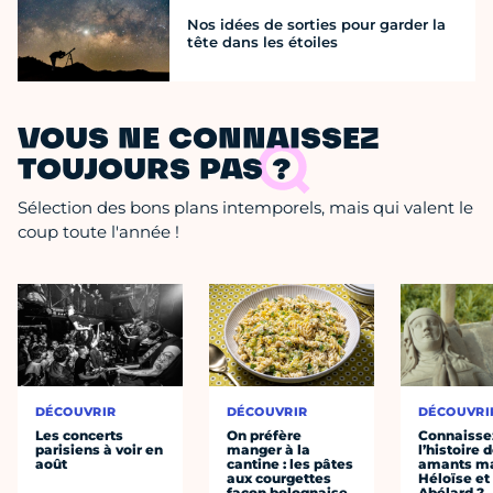
Nos idées de sorties pour garder la
tête dans les étoiles
VOUS NE CONNAISSEZ
TOUJOURS PAS ?
Sélection des bons plans intemporels, mais qui valent le
coup toute l'année !
DÉCOUVRIR
DÉCOUVRIR
DÉCOUVRI
Les concerts
On préfère
Connaisse
parisiens à voir en
manger à la
l’histoire 
août
cantine : les pâtes
amants ma
aux courgettes
Héloïse et
façon bolognaise
Abélard ?