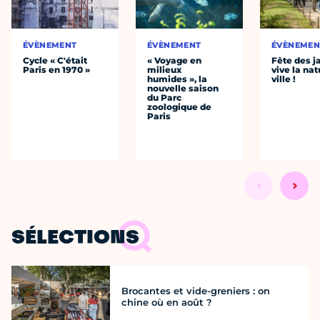
ÉVÈNEMENT
ÉVÈNEMENT
ÉVÈNEMEN
Cycle « C'était
« Voyage en
Fête des ja
Paris en 1970 »
milieux
vive la nat
humides », la
ville !
nouvelle saison
du Parc
zoologique de
Paris
SÉLECTIONS
Brocantes et vide-greniers : on
chine où en août ?