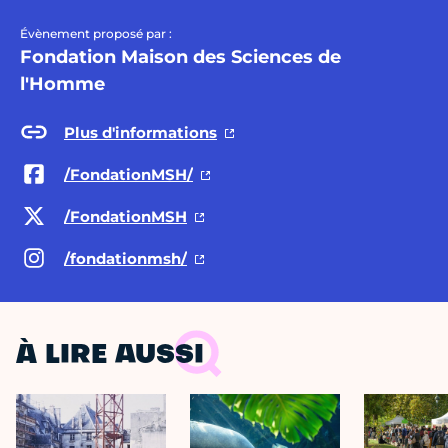
Évènement proposé par :
Fondation Maison des Sciences de
l'Homme
Plus d'informations
/FondationMSH/
/FondationMSH
/fondationmsh/
À LIRE AUSSI