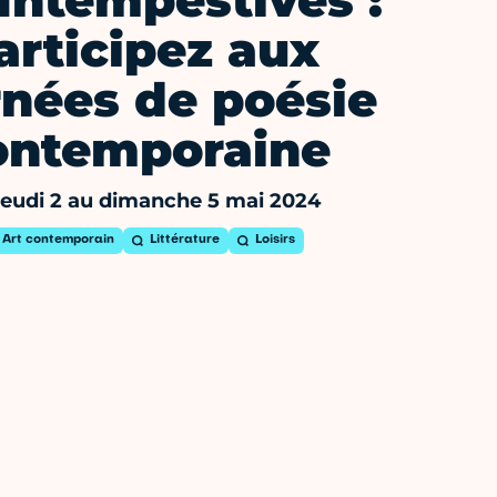
Intempestives :
articipez aux
rnées de poésie
ontemporaine
jeudi 2 au dimanche 5 mai 2024
Art contemporain
Littérature
Loisirs