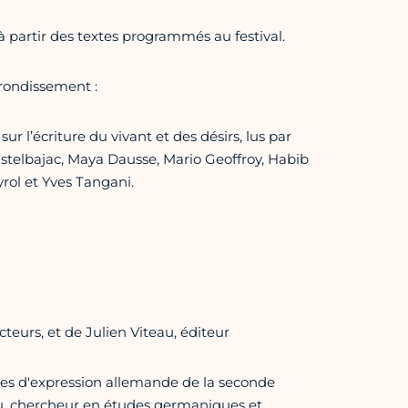
à partir des textes programmés au festival.
rondissement :
ur l’écriture du vivant et des désirs, lus par
astelbajac, Maya Dausse, Mario Geoffroy, Habib
rol et Yves Tangani.
urs, et de Julien Viteau, éditeur
ses d'expression allemande de la seconde
u, chercheur en études germaniques et