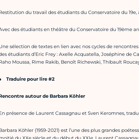
Restitution du travail des étudiants du Conservatoire du 19e, 
Avec des étudiants en théâtre du Conservatoire du 19ème ar
Une sélection de textes en lien avec nos cycles de rencontres s
des étudiants d’Eric Frey : Axelle Acquatella, Joséphine de C
Raho Moussa, Rime Rakib, Benoît Richewski, Thibault Roucay
Traduire pour lire #2
Rencontre autour de Barbara Köhler
En présence de Laurent Cassagnau et Sven Keromnes, traducte
Barbara Köhler (1959-2021) est l’une des plus grandes poétes
moitié du XXe siècle et du début du XXIe. Laurent Cassagna