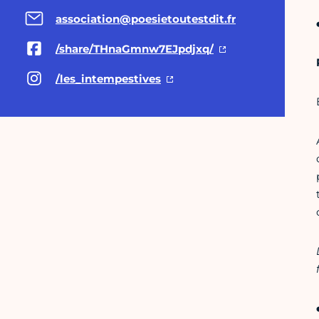
association@poesietoutestdit.fr
/share/THnaGmnw7EJpdjxq/
/les_intempestives