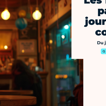
Les 
p
jou
c
Du 