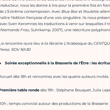
traducteur, nous les donne à lire pour la première fois en fra
de L’Extrême contemporain. Avec
Blue Box
et
Roulette alle
naître l’édition française d’une voix singulière. Ils nous prés
avec Sven Keromnes les traductions à venir sur lesquelles il
(
Niemands Frau
, Suhrkamp, 2007), une réécriture polyphoni
La rencontre aura lieu à la librairie L’Arabesque du CENT
Perez. RDV 16h30
Soirée exceptionnelle à la Brasserie de l'Être : les écritu
Accueil dès 18h et rencontres avec les quatre auteurs invités.
Première table ronde
dès 19h : Stéphane Bouquet, Julia Lepè
20h ; temps convivial autour des productions de la Brasserie