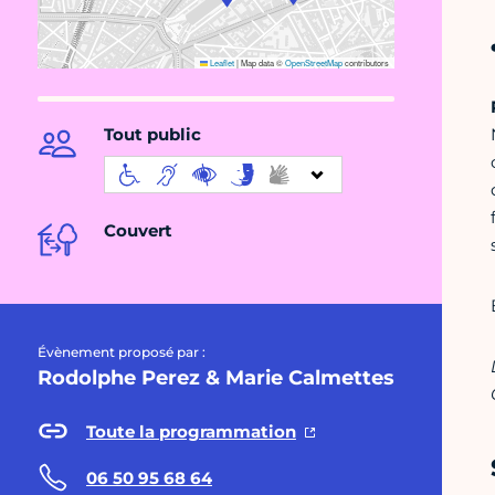
Leaflet
|
Map data ©
OpenStreetMap
contributors
Tout public
Couvert
Évènement proposé par :
Rodolphe Perez & Marie Calmettes
Toute la programmation
06 50 95 68 64