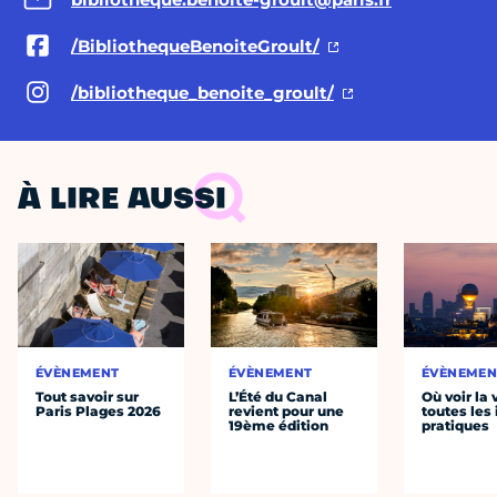
/BibliothequeBenoiteGroult/
/bibliotheque_benoite_groult/
À LIRE AUSSI
ÉVÈNEMENT
ÉVÈNEMENT
ÉVÈNEMEN
Tout savoir sur
L’Été du Canal
Où voir la 
Paris Plages 2026
revient pour une
toutes les 
19ème édition
pratiques