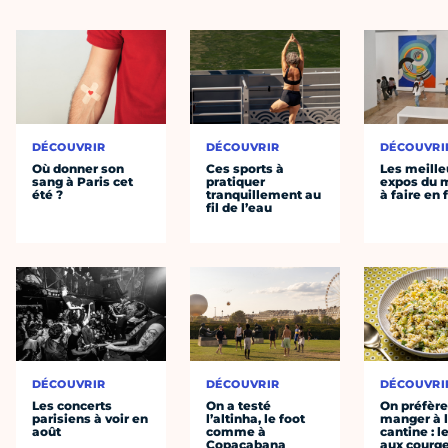
DÉCOUVRIR
DÉCOUVRIR
DÉCOUVRI
Où donner son
Ces sports à
Les meille
sang à Paris cet
pratiquer
expos du
été ?
tranquillement au
à faire en 
fil de l’eau
DÉCOUVRIR
DÉCOUVRIR
DÉCOUVRI
Les concerts
On a testé
On préfèr
parisiens à voir en
l’altinha, le foot
manger à 
août
comme à
cantine : l
Copacabana
aux courge