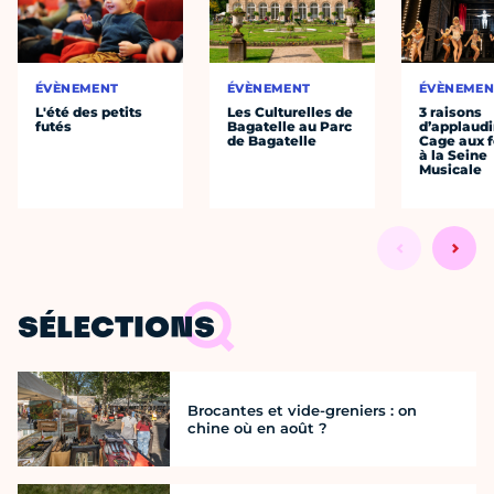
ÉVÈNEMENT
ÉVÈNEMENT
ÉVÈNEMEN
L'été des petits
Les Culturelles de
3 raisons
futés
Bagatelle au Parc
d’applaudi
de Bagatelle
Cage aux fo
à la Seine
Musicale
SÉLECTIONS
Brocantes et vide-greniers : on
chine où en août ?