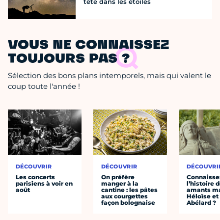
tête dans les étoiles
VOUS NE CONNAISSEZ
TOUJOURS PAS ?
Sélection des bons plans intemporels, mais qui valent le
coup toute l'année !
DÉCOUVRIR
DÉCOUVRIR
DÉCOUVRI
Les concerts
On préfère
Connaisse
parisiens à voir en
manger à la
l’histoire 
août
cantine : les pâtes
amants ma
aux courgettes
Héloïse et
façon bolognaise
Abélard ?