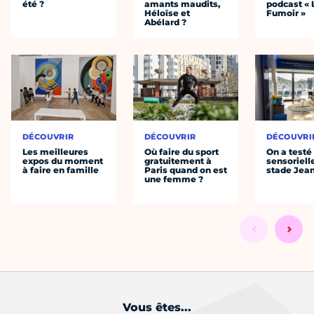
été ?
amants maudits,
podcast « 
Héloïse et
Fumoir »
Abélard ?
DÉCOUVRIR
DÉCOUVRIR
DÉCOUVRI
Les meilleures
Où faire du sport
On a testé 
expos du moment
gratuitement à
sensoriell
à faire en famille
Paris quand on est
stade Jea
une femme ?
Vous êtes...