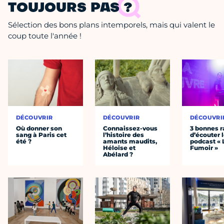
TOUJOURS PAS ?
Sélection des bons plans intemporels, mais qui valent le
coup toute l'année !
DÉCOUVRIR
DÉCOUVRIR
DÉCOUVRI
Où donner son
Connaissez-vous
3 bonnes r
sang à Paris cet
l’histoire des
d’écouter 
été ?
amants maudits,
podcast « 
Héloïse et
Fumoir »
Abélard ?