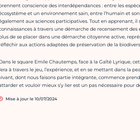
prennent conscience des interdépendances : entre les espèc
écosystème et un environnement sain, entre l’humain et son en
également aux sciences participatives. Tout en apprenant, il
connaissances à travers une démarche de recensement des esp
plus de se placer dans une démarche citoyenne active, représ
réfléchir aux actions adaptées de préservation de la biodivers
Dans le square Emile Chautemps, face à la Gaîté Lyrique, cett
fera à travers le jeu, l’expérience, et en se mettant dans la pe
vivant, dont nous faisons partie intégrante, commence prend
attarder et vouloir mieux s’y lier est un pas nécessaire pour d
Mise à jour le 10/07/2024