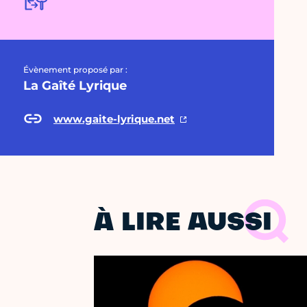
Évènement proposé par :
La Gaîté Lyrique
www.gaite-lyrique.net
À LIRE AUSSI