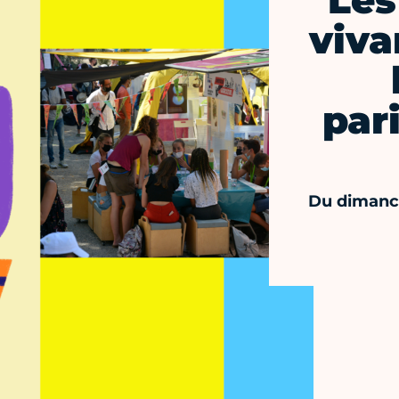
Les
viva
pari
Du dimanch