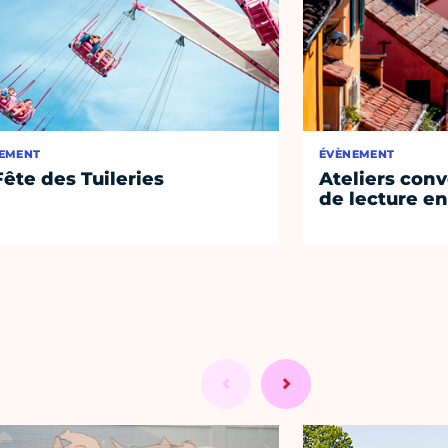
EMENT
ÉVÈNEMENT
Fête des Tuileries
Ateliers conv
de lecture en