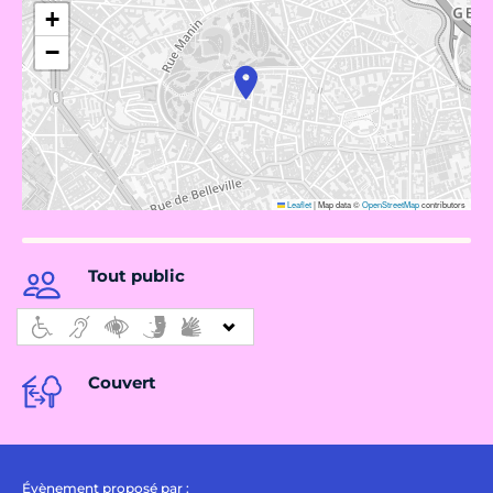
+
−
Leaflet
|
Map data ©
OpenStreetMap
contributors
Tout public
Couvert
Évènement proposé par :