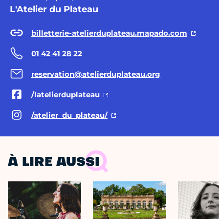
L'Atelier du Plateau
billetterie-atelierduplateau.mapado.com
01 42 41 28 22
reservation@atelierduplateau.org
/latelierduplateau
/atelier_du_plateau/
À LIRE AUSSI