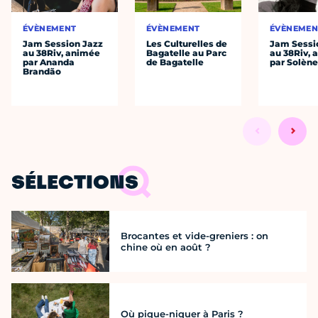
ÉVÈNEMENT
ÉVÈNEMENT
ÉVÈNEMEN
Jam Session Jazz
Les Culturelles de
Jam Sessi
au 38Riv, animée
Bagatelle au Parc
au 38Riv,
par Ananda
de Bagatelle
par Solène
Brandão
SÉLECTIONS
Brocantes et vide-greniers : on
chine où en août ?
Où pique-niquer à Paris ?