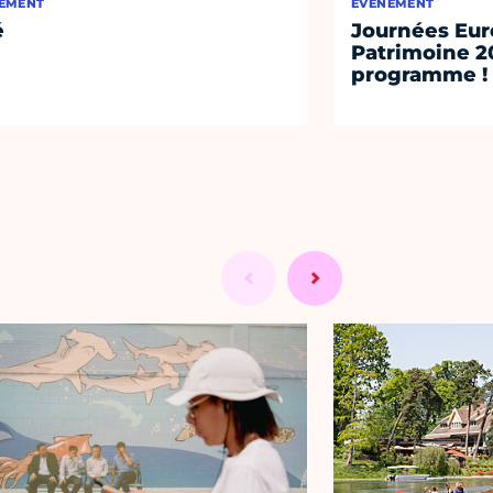
EMENT
ÉVÈNEMENT
é
Journées Eu
Patrimoine 2
programme !