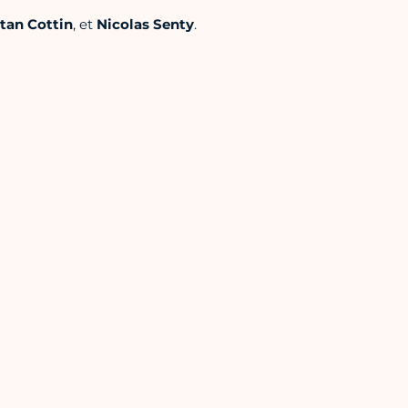
stan
Cottin
, et
Nicolas
Senty
.