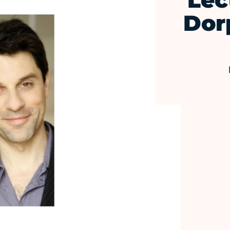
Lec
Dor