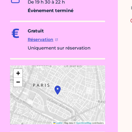
De 19 h 30 à 22 h
Évènement terminé
Gratuit
Réservation
Uniquement sur réservation
+
−
Leaflet
|
Map data ©
OpenStreetMap
contributors