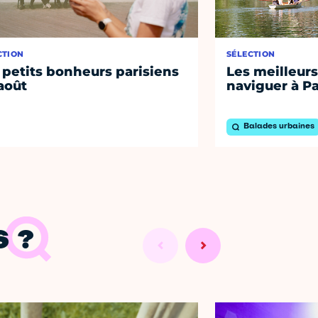
CTION
SÉLECTION
 petits bonheurs parisiens
Les meilleurs
août
naviguer à Pa
Balades urbaines
 ?