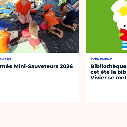
EMENT
ÉVÈNEMENT
rnée Mini-Sauveteurs 2026
Bibliothèques
cet été la bi
Vivier se met 