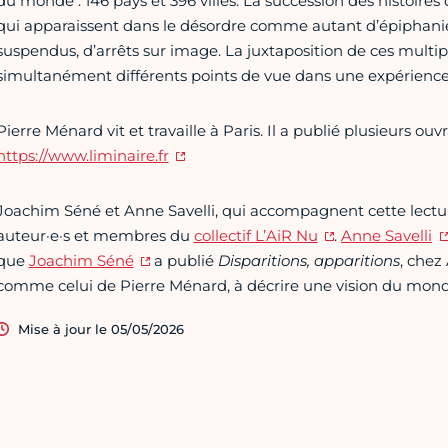
du monde : 146 pays et 396 villes. La succession des histoires q
qui apparaissent dans le désordre comme autant d’épiphanies
suspendus, d’arrêts sur image. La juxtaposition de ces multip
simultanément différents points de vue dans une expérienc
Pierre Ménard vit et travaille à Paris. Il a publié plusieurs ouv
https://www.liminaire.fr
Joachim Séné et Anne Savelli, qui accompagnent cette lect
auteur·e·s et membres du
collectif L’AiR Nu
.
Anne Savelli
que
Joachim Séné
a publié
Disparitions, apparitions
, chez
comme celui de Pierre Ménard, à décrire une vision du monde
Mise à jour le 05/05/2026