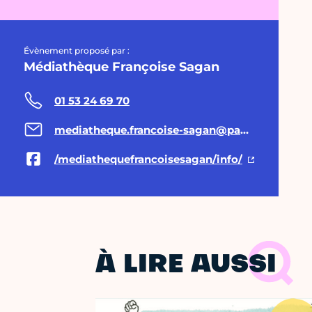
Évènement proposé par :
Médiathèque Françoise Sagan
01 53 24 69 70
mediatheque.francoise-sagan@paris.fr
/mediathequefrancoisesagan/info/
À LIRE AUSSI