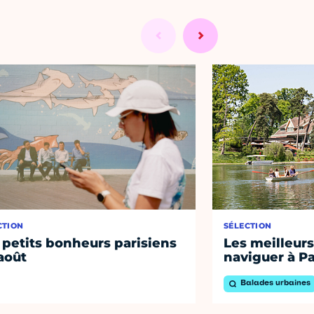
CTION
SÉLECTION
 petits bonheurs parisiens
Les meilleurs
août
naviguer à Pa
Balades urbaines