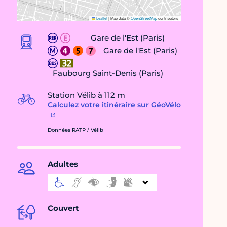
Leaflet
|
Map data ©
OpenStreetMap
contributors
Gare de l'Est (Paris)
Gare de l'Est (Paris)
Faubourg Saint-Denis (Paris)
Station Vélib à 112 m
Calculez votre itinéraire sur GéoVélo
Données RATP / Vélib
Adultes
Couvert