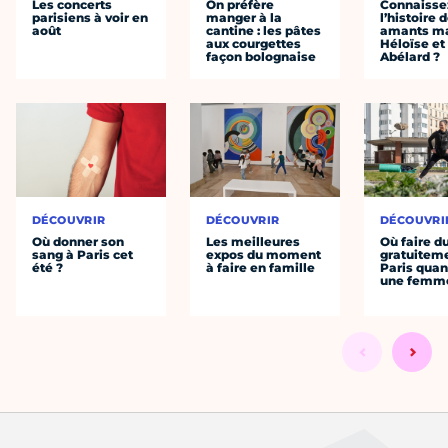
Les concerts
On préfère
Connaisse
parisiens à voir en
manger à la
l’histoire 
août
cantine : les pâtes
amants ma
aux courgettes
Héloïse et
façon bolognaise
Abélard ?
DÉCOUVRIR
DÉCOUVRIR
DÉCOUVRI
Où donner son
Les meilleures
Où faire d
sang à Paris cet
expos du moment
gratuitem
été ?
à faire en famille
Paris quan
une femm