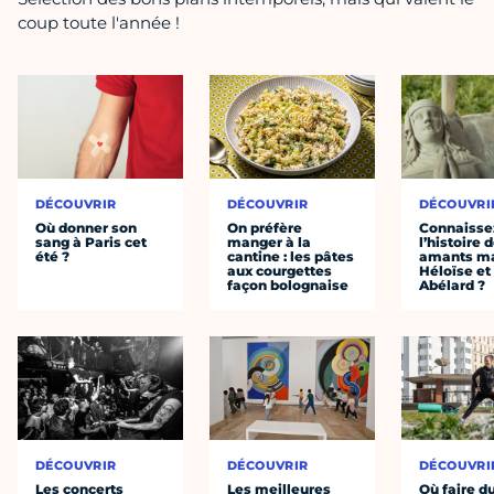
coup toute l'année !
DÉCOUVRIR
DÉCOUVRIR
DÉCOUVRI
Où donner son
On préfère
Connaisse
sang à Paris cet
manger à la
l’histoire 
été ?
cantine : les pâtes
amants ma
aux courgettes
Héloïse et
façon bolognaise
Abélard ?
DÉCOUVRIR
DÉCOUVRIR
DÉCOUVRI
Les concerts
Les meilleures
Où faire d