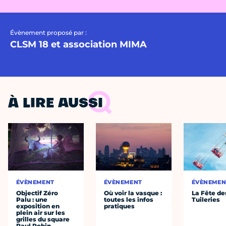
Évènement proposé par :
CLSM 18 et association MIMA
À LIRE AUSSI
ÉVÈNEMENT
ÉVÈNEMENT
ÉVÈNEMEN
Objectif Zéro
Où voir la vasque :
La Fête de
Palu : une
toutes les infos
Tuileries
exposition en
pratiques
plein air sur les
grilles du square
Paul Robin