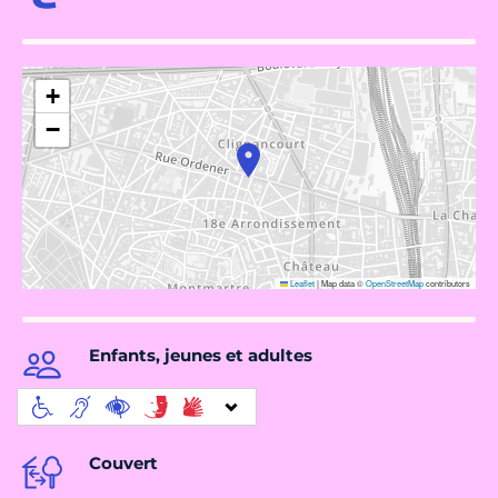
+
−
Leaflet
|
Map data ©
OpenStreetMap
contributors
Enfants, jeunes et adultes
Couvert