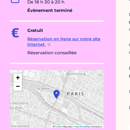
De 18 h 30 à 20 h
Évènement terminé
Gratuit
Réservation en ligne sur notre site
internet
Réservation conseillée
+
−
Leaflet
|
Map data ©
OpenStreetMap
contributors