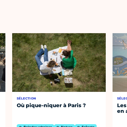
SÉLECTION
SÉLE
Où pique-niquer à Paris ?
Les
en 