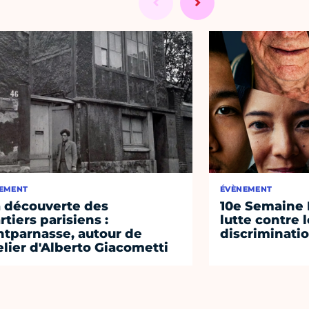
EMENT
ÉVÈNEMENT
a découverte des
10e Semaine 
rtiers parisiens :
lutte contre 
tparnasse, autour de
discriminati
telier d'Alberto Giacometti