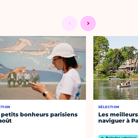
CTION
SÉLECTION
 petits bonheurs parisiens
Les meilleurs
août
naviguer à Pa