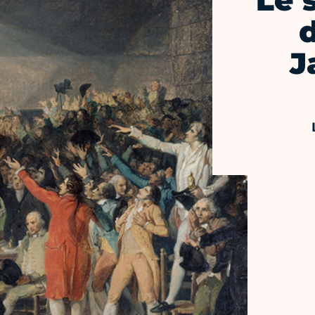
Le 
J