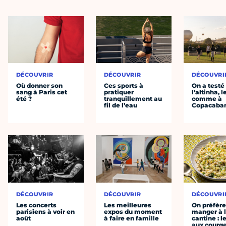
DÉCOUVRIR
DÉCOUVRIR
DÉCOUVRI
Où donner son
Ces sports à
On a testé
sang à Paris cet
pratiquer
l’altinha, l
été ?
tranquillement au
comme à
fil de l’eau
Copacaba
DÉCOUVRIR
DÉCOUVRIR
DÉCOUVRI
Les concerts
Les meilleures
On préfèr
parisiens à voir en
expos du moment
manger à 
août
à faire en famille
cantine : l
aux courge