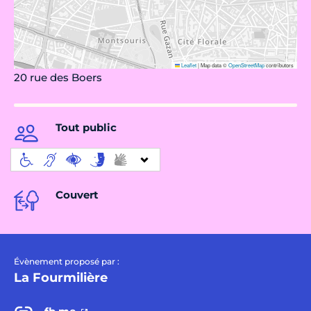
Leaflet
|
Map data ©
OpenStreetMap
contributors
20 rue des Boers
Tout public
Couvert
Évènement proposé par :
La Fourmilière