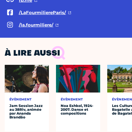
fb.me
/LaFourmiliereParis/
/la.fourmiliere/
À LIRE AUSSI
ÉVÈNEMENT
ÉVÈNEMENT
ÉVÈNEMEN
Jam Session Jazz
Noa Eshkol, 1924-
Les Cultur
au 38Riv, animée
2007. Danse et
Bagatelle 
par Ananda
compositions
de Bagatel
Brandão