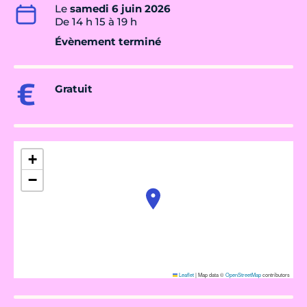
Le
samedi 6 juin 2026
De 14 h 15 à 19 h
Évènement terminé
Gratuit
+
−
Leaflet
|
Map data ©
OpenStreetMap
contributors