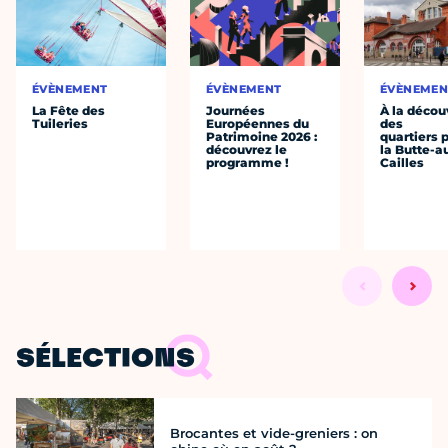
ÉVÈNEMENT
ÉVÈNEMENT
ÉVÈNEMEN
La Fête des
Journées
À la décou
Tuileries
Européennes du
des
Patrimoine 2026 :
quartiers p
découvrez le
la Butte-a
programme !
Cailles
SÉLECTIONS
Brocantes et vide-greniers : on