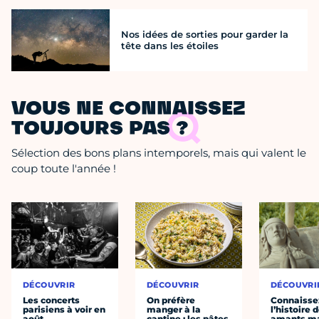
Nos idées de sorties pour garder la
tête dans les étoiles
VOUS NE CONNAISSEZ
TOUJOURS PAS ?
Sélection des bons plans intemporels, mais qui valent le
coup toute l'année !
DÉCOUVRIR
DÉCOUVRIR
DÉCOUVRI
Les concerts
On préfère
Connaisse
parisiens à voir en
manger à la
l’histoire 
août
cantine : les pâtes
amants ma