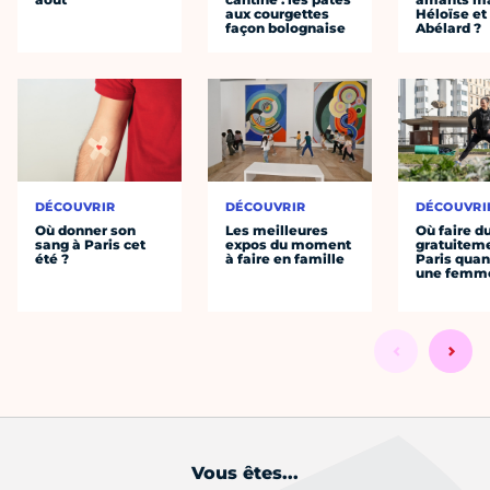
aux courgettes
Héloïse et
façon bolognaise
Abélard ?
DÉCOUVRIR
DÉCOUVRIR
DÉCOUVRI
Où donner son
Les meilleures
Où faire d
sang à Paris cet
expos du moment
gratuitem
été ?
à faire en famille
Paris quan
une femm
Vous êtes...