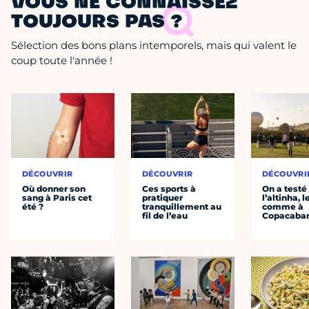
VOUS NE CONNAISSEZ
TOUJOURS PAS ?
Sélection des bons plans intemporels, mais qui valent le
coup toute l'année !
DÉCOUVRIR
DÉCOUVRIR
DÉCOUVRI
Où donner son
Ces sports à
On a testé
sang à Paris cet
pratiquer
l’altinha, l
été ?
tranquillement au
comme à
fil de l’eau
Copacaba