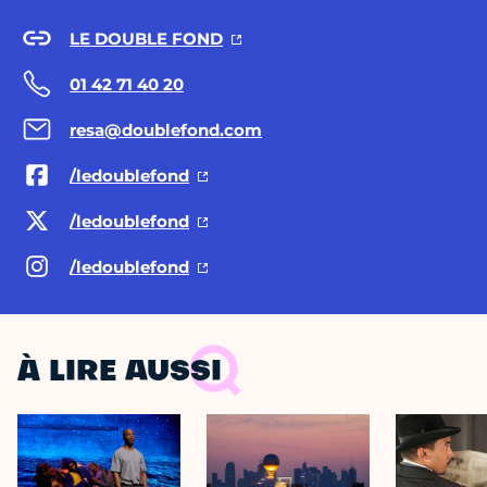
LE DOUBLE FOND
01 42 71 40 20
resa@doublefond.com
/ledoublefond
/ledoublefond
/ledoublefond
À LIRE AUSSI