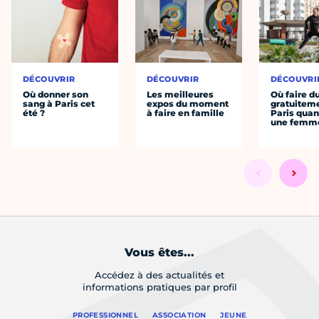
DÉCOUVRIR
DÉCOUVRIR
DÉCOUVRI
Où donner son
Les meilleures
Où faire d
sang à Paris cet
expos du moment
gratuitem
été ?
à faire en famille
Paris quan
une femm
Vous êtes...
Accédez à des actualités et
informations pratiques par profil
PROFESSIONNEL
ASSOCIATION
JEUNE