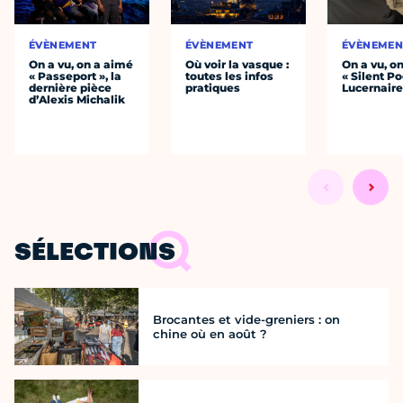
ÉVÈNEMENT
ÉVÈNEMENT
ÉVÈNEMEN
On a vu, on a aimé
Où voir la vasque :
On a vu, o
« Passeport », la
toutes les infos
« Silent Po
dernière pièce
pratiques
Lucernair
d’Alexis Michalik
SÉLECTIONS
Brocantes et vide-greniers : on
chine où en août ?