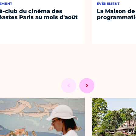
EMENT
ÉVÈNEMENT
é-club du cinéma des
La Maison de 
éastes Paris au mois d'août
programmati