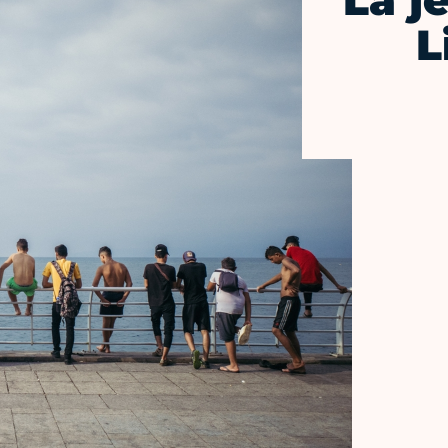
La j
L