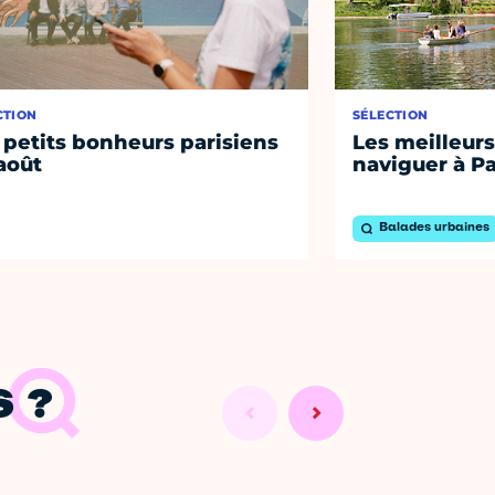
CTION
SÉLECTION
 petits bonheurs parisiens
Les meilleurs
août
naviguer à Pa
Balades urbaines
 ?