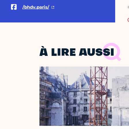
/bhdv.paris/
C
À LIRE AUSSI