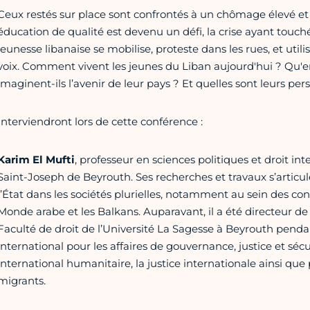
Ceux restés sur place sont confrontés à un chômage élevé et 
éducation de qualité est devenu un défi, la crise ayant touc
jeunesse libanaise se mobilise, proteste dans les rues, et util
voix. Comment vivent les jeunes du Liban aujourd'hui ? Qu'
imaginent-ils l’avenir de leur pays ? Et quelles sont leurs per
Interviendront lors de cette conférence :
Karim El Mufti
, professeur en sciences politiques et droit int
Saint-Joseph de Beyrouth. Ses recherches et travaux s’articu
l’État dans les sociétés plurielles, notamment au sein des cont
Monde arabe et les Balkans. Auparavant, il a été directeur de
Faculté de droit de l’Université La Sagesse à Beyrouth penda
international pour les affaires de gouvernance, justice et sécur
international humanitaire, la justice internationale ainsi que 
migrants.