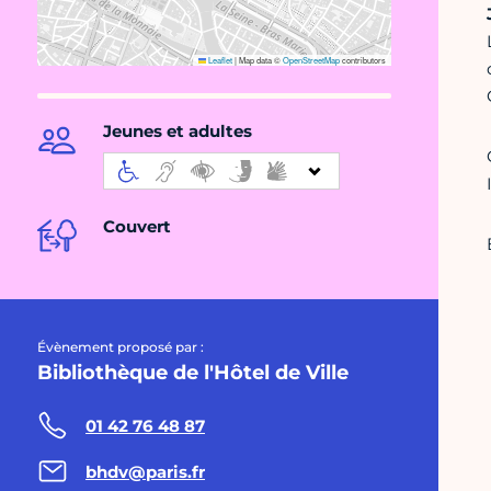
Leaflet
|
Map data ©
OpenStreetMap
contributors
Jeunes et adultes
Couvert
Évènement proposé par :
Bibliothèque de l'Hôtel de Ville
01 42 76 48 87
bhdv@paris.fr