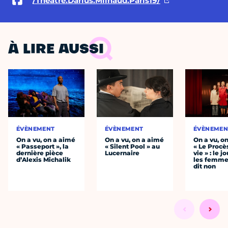
/Theatre.Darius.Milhaud.Paris19/
À LIRE AUSSI
ÉVÈNEMENT
ÉVÈNEMENT
ÉVÈNEMEN
On a vu, on a aimé
On a vu, on a aimé
On a vu, o
« Passeport », la
« Silent Pool » au
« Le Procè
dernière pièce
Lucernaire
vie » : le j
d’Alexis Michalik
les femme
dit non