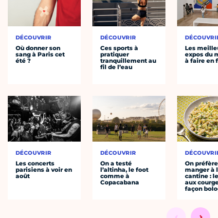
DÉCOUVRIR
DÉCOUVRIR
DÉCOUVRI
Où donner son
Ces sports à
Les meille
sang à Paris cet
pratiquer
expos du
été ?
tranquillement au
à faire en 
fil de l’eau
DÉCOUVRIR
DÉCOUVRIR
DÉCOUVRI
Les concerts
On a testé
On préfèr
parisiens à voir en
l’altinha, le foot
manger à 
août
comme à
cantine : l
Copacabana
aux courge
façon bol