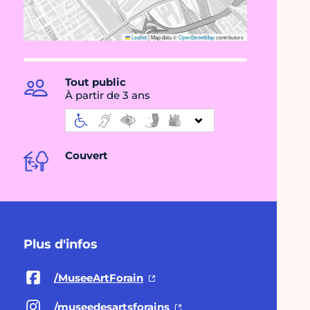
Leaflet
|
Map data ©
OpenStreetMap
contributors
Tout public
À partir de 3 ans
Couvert
Plus d'infos
/MuseeArtForain
/museedesartsforains