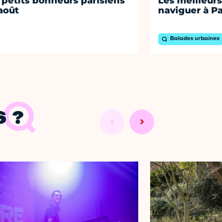
 petits bonheurs parisiens
Les meilleurs
août
naviguer à Pa
Balades urbaines
 ?