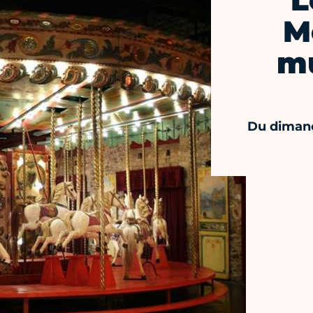
L
M
mu
Du diman