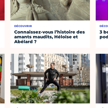
DÉCOUVRIR
DÉCO
Connaissez-vous l’histoire des
3 b
amants maudits, Héloïse et
pod
Abélard ?