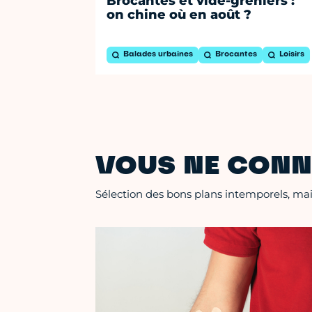
Brocantes et vide-greniers :
on chine où en août ?
Balades urbaines
Brocantes
Loisirs
VOUS NE CONN
Sélection des bons plans intemporels, mais