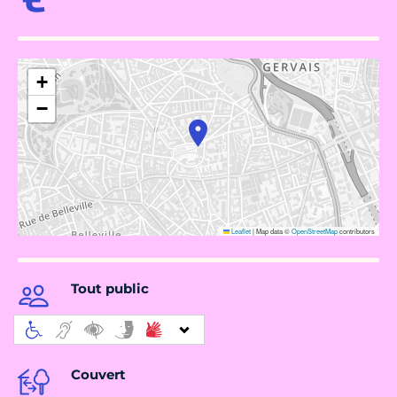
+
−
Leaflet
|
Map data ©
OpenStreetMap
contributors
Tout public
Couvert