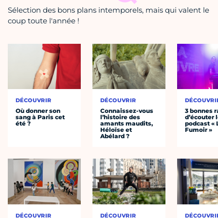
Sélection des bons plans intemporels, mais qui valent le
coup toute l'année !
DÉCOUVRIR
DÉCOUVRIR
DÉCOUVRI
Où donner son
Connaissez-vous
3 bonnes r
sang à Paris cet
l’histoire des
d’écouter 
été ?
amants maudits,
podcast « 
Héloïse et
Fumoir »
Abélard ?
DÉCOUVRIR
DÉCOUVRIR
DÉCOUVRI