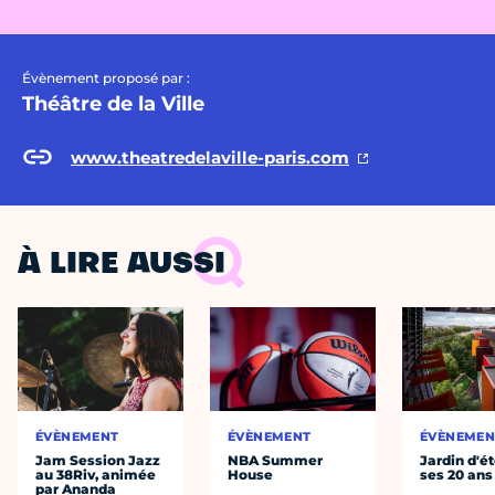
Évènement proposé par :
Théâtre de la Ville
www.theatredelaville-paris.com
À LIRE AUSSI
ÉVÈNEMENT
ÉVÈNEMENT
ÉVÈNEMEN
Jam Session Jazz
NBA Summer
Jardin d'ét
au 38Riv, animée
House
ses 20 ans
par Ananda