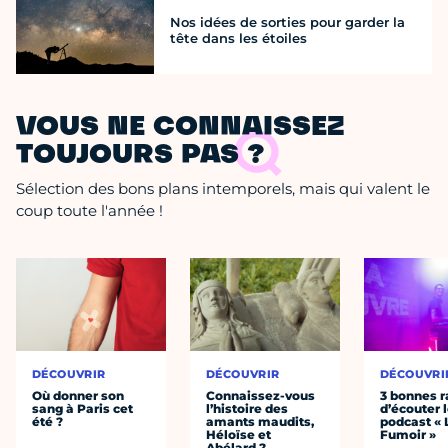
Nos idées de sorties pour garder la
tête dans les étoiles
VOUS NE CONNAISSEZ
TOUJOURS PAS ?
Sélection des bons plans intemporels, mais qui valent le
coup toute l'année !
DÉCOUVRIR
DÉCOUVRIR
DÉCOUVRI
Où donner son
Connaissez-vous
3 bonnes r
sang à Paris cet
l’histoire des
d’écouter 
été ?
amants maudits,
podcast « 
Héloïse et
Fumoir »
Abélard ?