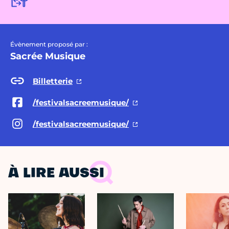
Évènement proposé par :
Sacrée Musique
Billetterie
/festivalsacreemusique/
/festivalsacreemusique/
À LIRE AUSSI