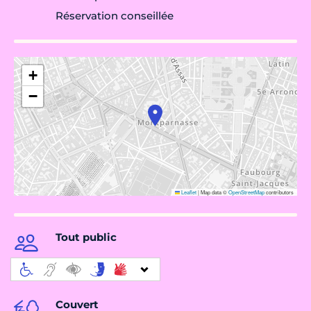
Réservation conseillée
+
−
Leaflet
|
Map data ©
OpenStreetMap
contributors
Tout public
Couvert