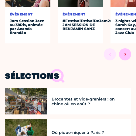
ÉVÈNEMENT
ÉVÈNEMENT
ÉVÈNEMEN
Jam Session Jazz
#FestivalEstivalDeJam2026
3 nights w
au 38Riv, animée
JAM SESSION DE
Sarah Kay,
par Ananda
BENJAMIN SANZ
concert au
Brandão
Jazz Club
SÉLECTIONS
Brocantes et vide-greniers : on
chine où en août ?
Où pique-niquer à Paris ?