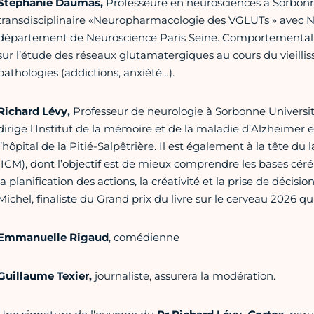
Stéphanie Daumas,
Professeure en neurosciences à Sorbonne 
transdisciplinaire «Neuropharmacologie des VGLUTs » avec Ni
département de Neuroscience Paris Seine. Comportementalist
sur l’étude des réseaux glutamatergiques au cours du vieilli
pathologies (addictions, anxiété…).
Richard Lévy,
Professeur de neurologie à Sorbonne Université,
dirige l’Institut de la mémoire et de la maladie d’Alzheimer
l’hôpital de la Pitié-Salpêtrière. Il est également à la tête d
(ICM), dont l’objectif est de mieux comprendre les bases cér
la planification des actions, la créativité et la prise de décision.
Michel, finaliste du Grand prix du livre sur le cerveau 2026 qu
Emmanuelle Rigaud
, comédienne
Guillaume Texier,
journaliste, assurera la modération.