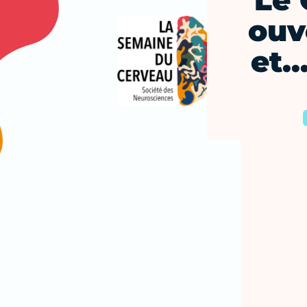
Le 
ouv
et…