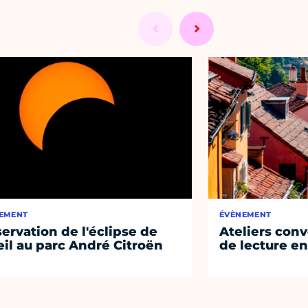
EMENT
ÉVÈNEMENT
ervation de l'éclipse de
Ateliers conv
eil au parc André Citroën
de lecture en