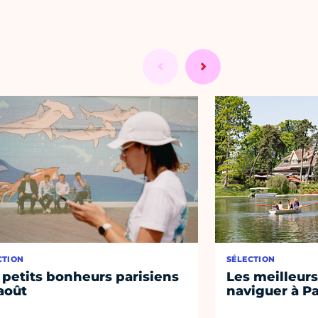
CTION
SÉLECTION
 petits bonheurs parisiens
Les meilleurs
août
naviguer à Pa