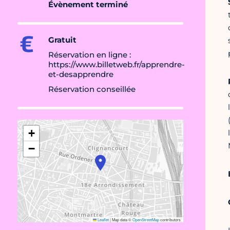
Évènement terminé
Gratuit
Réservation en ligne :
https://www.billetweb.fr/apprendre-
et-desapprendre
Réservation conseillée
+
−
Leaflet
|
Map data ©
OpenStreetMap
contributors