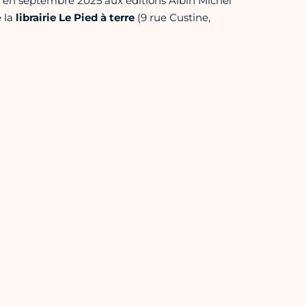
en septembre 2025 aux éditions Albin Michel
e la
librairie Le Pied à terre
(9 rue Custine,