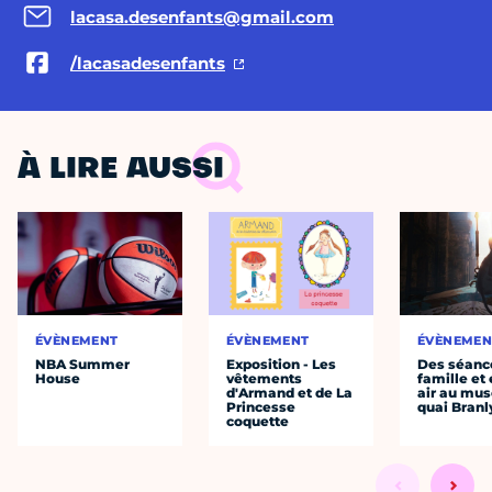
lacasa.desenfants@gmail.com
/lacasadesenfants
À LIRE AUSSI
ÉVÈNEMENT
ÉVÈNEMENT
ÉVÈNEMEN
NBA Summer
Exposition - Les
Des séanc
House
vêtements
famille et 
d'Armand et de La
air au mu
Princesse
quai Branl
coquette