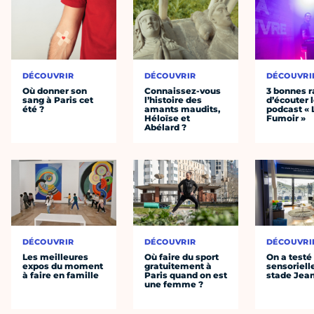
DÉCOUVRIR
DÉCOUVRIR
DÉCOUVRI
Où donner son
Connaissez-vous
3 bonnes r
sang à Paris cet
l’histoire des
d’écouter 
été ?
amants maudits,
podcast « 
Héloïse et
Fumoir »
Abélard ?
DÉCOUVRIR
DÉCOUVRIR
DÉCOUVRI
Les meilleures
Où faire du sport
On a testé 
expos du moment
gratuitement à
sensoriell
à faire en famille
Paris quand on est
stade Jea
une femme ?