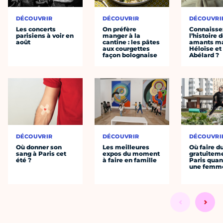
DÉCOUVRIR
DÉCOUVRIR
DÉCOUVRI
Les concerts
On préfère
Connaisse
parisiens à voir en
manger à la
l’histoire 
août
cantine : les pâtes
amants ma
aux courgettes
Héloïse et
façon bolognaise
Abélard ?
DÉCOUVRIR
DÉCOUVRIR
DÉCOUVRI
Où donner son
Les meilleures
Où faire d
sang à Paris cet
expos du moment
gratuitem
été ?
à faire en famille
Paris quan
une femm