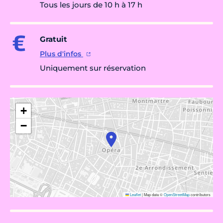
Tous les jours de 10 h à 17 h
Gratuit
Plus d'infos
Uniquement sur réservation
+
−
Leaflet
|
Map data ©
OpenStreetMap
contributors