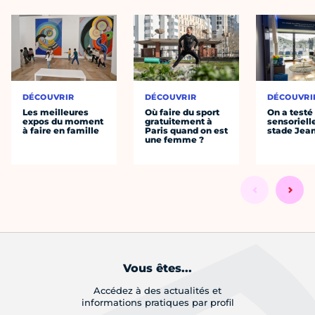
DÉCOUVRIR
DÉCOUVRIR
DÉCOUVRI
Les meilleures
Où faire du sport
On a testé 
expos du moment
gratuitement à
sensoriell
à faire en famille
Paris quand on est
stade Jea
une femme ?
Vous êtes...
Accédez à des actualités et
informations pratiques par profil