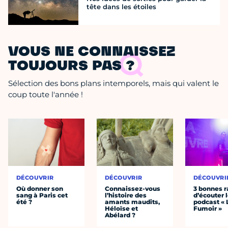
tête dans les étoiles
VOUS NE CONNAISSEZ
TOUJOURS PAS ?
Sélection des bons plans intemporels, mais qui valent le
coup toute l'année !
DÉCOUVRIR
DÉCOUVRIR
DÉCOUVRI
Où donner son
Connaissez-vous
3 bonnes r
sang à Paris cet
l’histoire des
d’écouter 
été ?
amants maudits,
podcast « 
Héloïse et
Fumoir »
Abélard ?