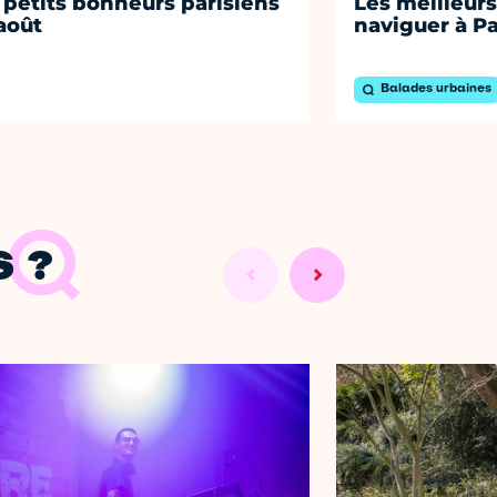
 petits bonheurs parisiens
Les meilleurs
août
naviguer à Pa
Balades urbaines
 ?