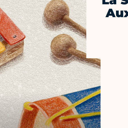
La S
Au