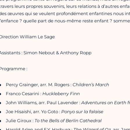
travers leurs propres souvenirs, leurs relations à d’autres enf
des œuvres qui se veulent profondément enfantines nous in
l’enfance ? quelle part de nous-même reste enfant ? sommes
Direction William Le Sage
Assistants : Simon Nebout & Anthony Ropp
Programme :
Percy Grainger, arr. M. Rogers :
Children’s March
Franco Cesarini :
Huckleberry Finn
John Williams, arr. Paul Lavender :
Adventures on Earth f
Joe Hisaishi, arr. Yo Goto :
Ponyo sur la falaise
Julie Giroux :
To the Bells of Berlin Cathedral
Harold Arlen and E.Y. Harburg :
The Wizard of Oz
, arr. Ja