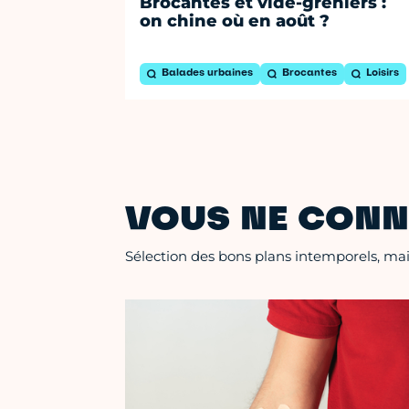
Brocantes et vide-greniers :
on chine où en août ?
Balades urbaines
Brocantes
Loisirs
VOUS NE CONN
Sélection des bons plans intemporels, mais