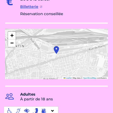
Billetterie
Réservation conseillée
+
−
Leaflet
|
Map data ©
OpenStreetMap
contributors
Adultes
À partir de 18 ans