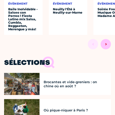
ÉVÈNEMENT
ÉVÈNEMENT
ÉVÈNEMEN
Baile Inolvidable -
Neuilly l'Été à
Soirée Fre
Salseo con
Neuilly-sur-Marne
Musique O
Perreo ! Fiesta
Madame A
Latino mix Salsa,
Cumbia,
Reggaeton,
Merengue y más!
SÉLECTIONS
Brocantes et vide-greniers : on
chine où en août ?
Où pique-niquer à Paris ?